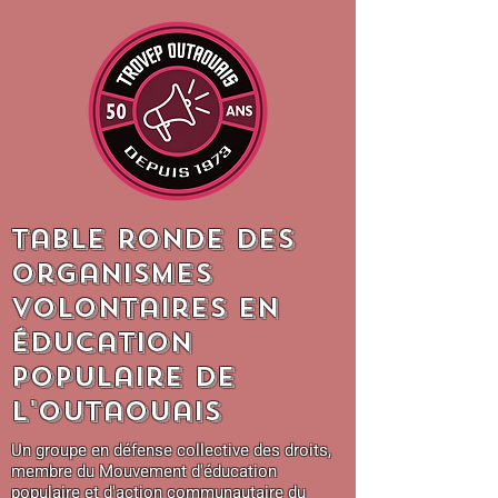
Table Ronde des
Organismes
Volontaires en
Éducation
Populaire de
l'Outaouais
Un groupe en défense collective des droits,
membre du Mouvement d'éducation
populaire et d'action communautaire du