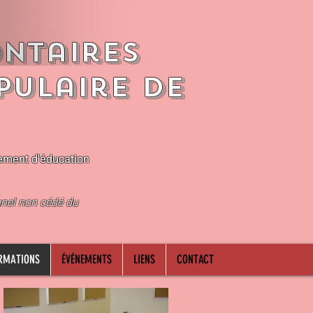
ntaires
pulaire de
ement d'éducation
nnel non cédé du
RMATIONS
ÉVÉNEMENTS
LIENS
CONTACT