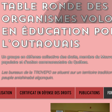
Table Ronde des
Organismes Volo
en Éducation Po
l'Outaouais
Un groupe en défense collective des droits, membre du Mouv
populaire et d'action communautaire du Québec.
Les bureaux de la TROVEPO se situent sur un territoire traditio
peuple anishinabé algonquin.
ISATION
CERTIFICAT EN DÉFENSE DES DROITS
PUBLICATIONS
FO