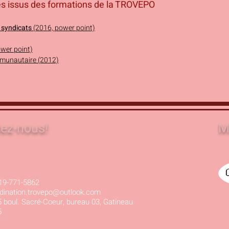
 issus des formations de la TROVEPO
s syndicats
(2016, power point)
ower point)
ommunautaire (2012)
ez-nous!
M
19-771-5862
dination.trovepo@outlook.com
 boul. Sacré-Coeur, bureau 03, Gatineau
5