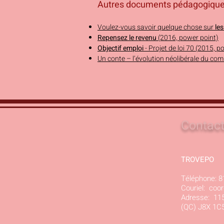
Autres documents pédagogiques
Voulez-vous savoir quelque chose sur
le
Repensez le revenu
(2016, power point)
Objectif emploi
- Projet de loi 70 (2015, p
Un conte – l’évolution néolibérale du c
Contact
TROVEPO
Téléphone: 8
Couriel:
coor
Adresse: 115
(QC) J8X 1C